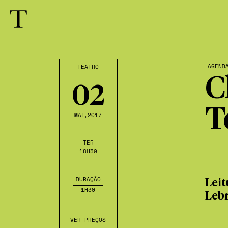
AGEND
TEATRO
C
02
T
MAI
,2017
TER
18H30
DURAÇÃO
Leit
1H30
Leb
VER PREÇOS