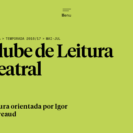
Menu
A
>
TEMPORADA 2016/17
>
MAI-JUL
lube de Leitura
eatral
ura orientada por Igor
reaud