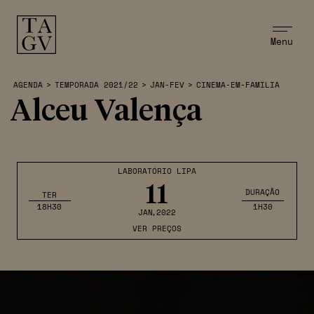
Menu
AGENDA
>
TEMPORADA 2021/22
>
JAN-FEV
>
CINEMA-EM-FAMILIA
Alceu Valença
LABORATÓRIO LIPA
11
DURAÇÃO
TER
18H30
1H30
JAN
,2022
VER PREÇOS