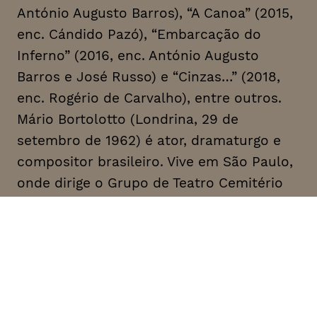
António Augusto Barros), “A Canoa” (2015,
enc. Cándido Pazó), “Embarcação do
Inferno” (2016, enc. António Augusto
Barros e José Russo) e “Cinzas…” (2018,
enc. Rogério de Carvalho), entre outros.
Mário Bortolotto (Londrina, 29 de
setembro de 1962) é ator, dramaturgo e
compositor brasileiro. Vive em São Paulo,
onde dirige o Grupo de Teatro Cemitério
de Automóveis. “Nossa Vida não Vale um
Chevrolet” (Prémio Shell em 2000) é um
dos seus textos mais emblemáticos. Fiel à
estética de contracultura do autor, a
acção decorre no submundo brasileiro
dos anos 70. Nesse universo de