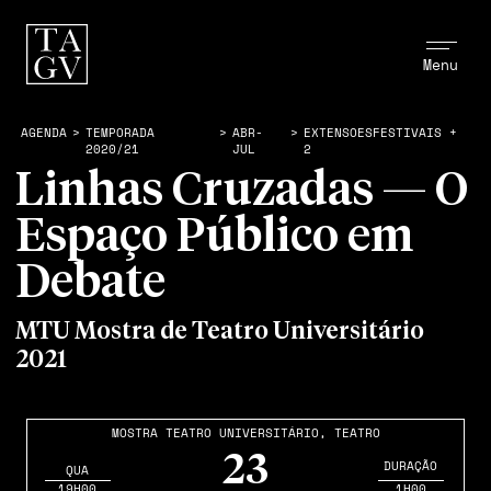
Menu
AGENDA
>
TEMPORADA
>
ABR-
>
EXTENSOESFESTIVAIS +
2020/21
JUL
2
Linhas Cruzadas — O
Espaço Público em
Debate
MTU Mostra de Teatro Universitário
2021
MOSTRA TEATRO UNIVERSITÁRIO
,
TEATRO
23
DURAÇÃO
QUA
19H00
1H00