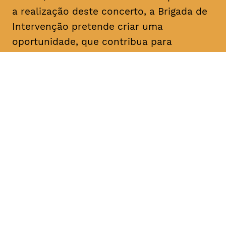
a realização deste concerto, a Brigada de
Intervenção pretende criar uma
oportunidade, que contribua para
estreitar o convívio com as entidades da
cidade e a sua população.
DATA
HORÁRIO
17, Janeiro 2019
21H30
DURAÇÃO
FAIXA ETÁRIA
PREÇO
1h45
M/3
entrada gratuita
c/intervalo
bilhetes disponíveis na