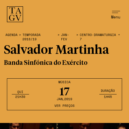
Menu
AGENDA
>
TEMPORADA
>
JAN-
>
CENTRO-DRAMATURGIA +
2018/19
FEV
7
Salvador Martinha
Banda Sinfónica do Exército
MÚSICA
17
DURAÇÃO
QUI
21H30
1H45
JAN
,2019
VER PREÇOS