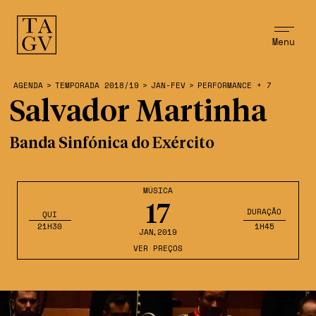
Menu
AGENDA
>
TEMPORADA 2018/19
>
JAN-FEV
>
PERFORMANCE + 7
Salvador Martinha
Banda Sinfónica do Exército
MÚSICA
17
DURAÇÃO
QUI
21H30
1H45
JAN
,2019
VER PREÇOS