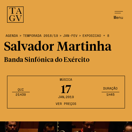
Menu
AGENDA
>
TEMPORADA 2018/19
>
JAN-FEV
>
EXPOSICAO + 8
Salvador Martinha
Banda Sinfónica do Exército
MÚSICA
17
DURAÇÃO
QUI
21H30
1H45
JAN
,2019
VER PREÇOS