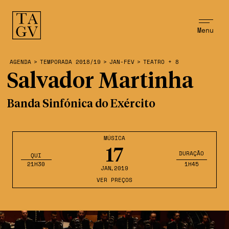
Menu
AGENDA
>
TEMPORADA 2018/19
>
JAN-FEV
>
TEATRO + 8
Salvador Martinha
Banda Sinfónica do Exército
MÚSICA
17
DURAÇÃO
QUI
21H30
1H45
JAN
,2019
VER PREÇOS