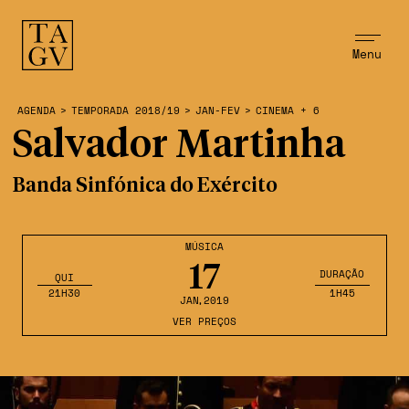
Menu
AGENDA
>
TEMPORADA 2018/19
>
JAN-FEV
>
CINEMA + 6
Salvador Martinha
Banda Sinfónica do Exército
MÚSICA
17
DURAÇÃO
QUI
21H30
1H45
JAN
,2019
VER PREÇOS