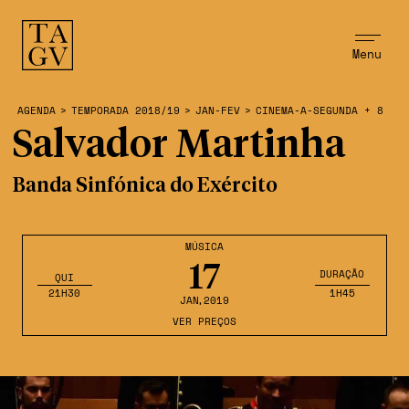
Menu
AGENDA
>
TEMPORADA 2018/19
>
JAN-FEV
>
CINEMA-A-SEGUNDA + 8
Salvador Martinha
Banda Sinfónica do Exército
MÚSICA
17
DURAÇÃO
QUI
21H30
1H45
JAN
,2019
VER PREÇOS