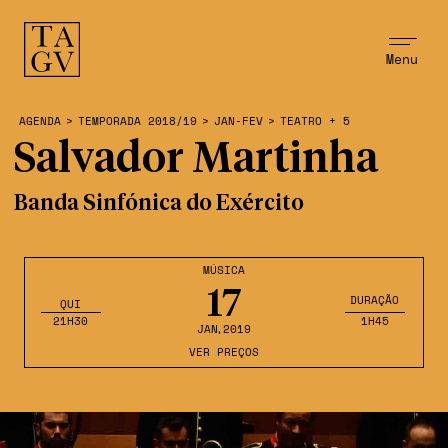
Menu
AGENDA
>
TEMPORADA 2018/19
>
JAN-FEV
>
TEATRO + 5
Salvador Martinha
Banda Sinfónica do Exército
MÚSICA
17
DURAÇÃO
QUI
21H30
1H45
JAN
,2019
VER PREÇOS