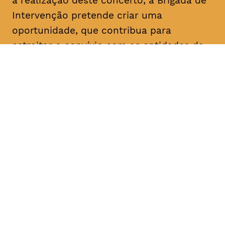
a realização deste concerto, a Brigada de
Intervenção pretende criar uma
oportunidade, que contribua para
estreitar o convívio com as entidades da
cidade e a sua população.
DATA
HORÁRIO
17, Janeiro 2019
21H30
DURAÇÃO
FAIXA ETÁRIA
PREÇO
1h45
M/3
entrada gratuita
c/intervalo
bilhetes disponíveis na
Bilheteira TAGV a partir de