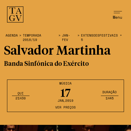
Menu
AGENDA
>
TEMPORADA
>
JAN-
>
EXTENSOESFESTIVAIS +
2018/19
FEV
5
Salvador Martinha
Banda Sinfónica do Exército
MÚSICA
17
DURAÇÃO
QUI
21H30
1H45
JAN
,2019
VER PREÇOS