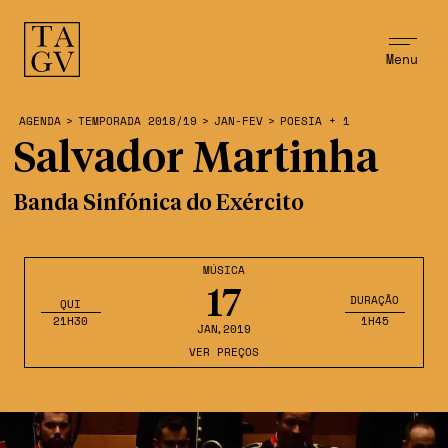
Menu
AGENDA
>
TEMPORADA 2018/19
>
JAN-FEV
>
POESIA + 1
Salvador Martinha
Banda Sinfónica do Exército
MÚSICA
17
DURAÇÃO
QUI
21H30
1H45
JAN
,2019
VER PREÇOS