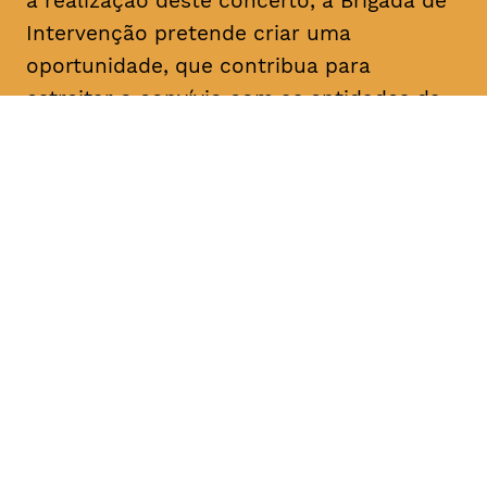
a realização deste concerto, a Brigada de
Intervenção pretende criar uma
oportunidade, que contribua para
estreitar o convívio com as entidades da
cidade e a sua população.
DATA
HORÁRIO
17, Janeiro 2019
21H30
DURAÇÃO
FAIXA ETÁRIA
PREÇO
1h45
M/3
entrada gratuita
c/intervalo
bilhetes disponíveis na
Bilheteira TAGV a partir de