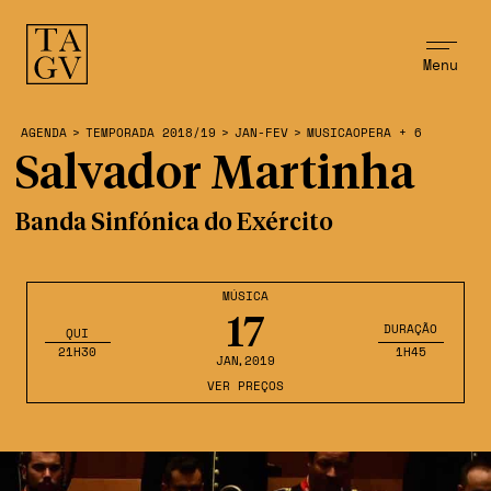
Menu
AGENDA
>
TEMPORADA 2018/19
>
JAN-FEV
>
MUSICAOPERA + 6
Salvador Martinha
Banda Sinfónica do Exército
MÚSICA
17
DURAÇÃO
QUI
21H30
1H45
JAN
,2019
VER PREÇOS