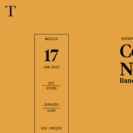
AGEND
MÚSICA
C
17
N
JAN
,2019
Band
QUI
21H30
DURAÇÃO
1H45
VER PREÇOS