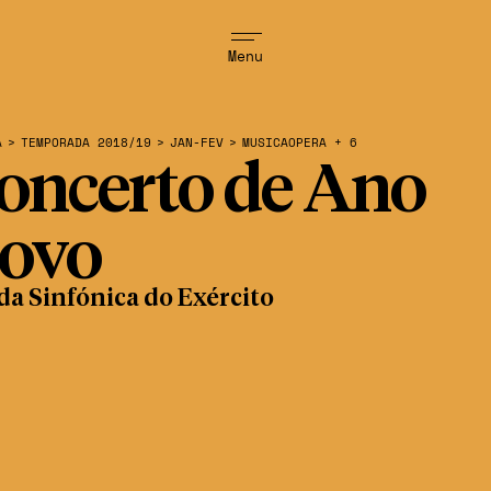
Menu
A
>
TEMPORADA 2018/19
>
JAN-FEV
>
MUSICAOPERA + 6
oncerto de Ano
ovo
a Sinfónica do Exército