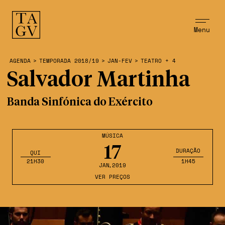
Menu
AGENDA
>
TEMPORADA 2018/19
>
JAN-FEV
>
TEATRO + 4
Salvador Martinha
Banda Sinfónica do Exército
MÚSICA
17
DURAÇÃO
QUI
21H30
1H45
JAN
,2019
VER PREÇOS