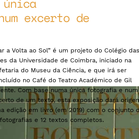
 única
num excerto de
ar a Volta ao Sol” é um projeto do Colégio da
tes da Universidade de Coimbra, iniciado na
fetaria do Museu da Ciência, e que irá ser
ncluído no Café do Teatro Académico de Gil
cente. Com base numa única fotografia e num
certo de um texto, esta exposição dará orige
a edição em livro (em 2019) com o conjunto 
 fotografias e 12 textos completos.