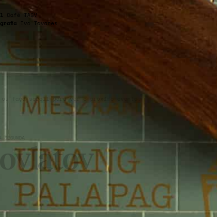
l
Café TAGV
grafia
Ivo Tavares
 ou faça scroll para ver o próximo evento.
À SEGUNDA
ovlatov