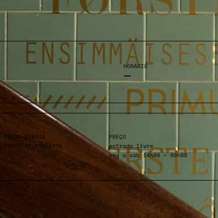
HORÁRIO
—
FAIXA ETÁRIA
PREÇO
todos os públicos
entrada livre
seg a sáb 14h00 — 00h00