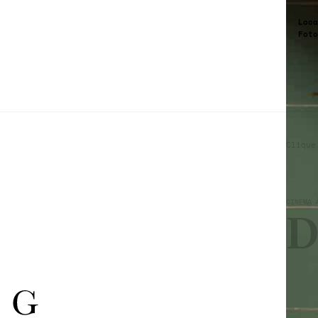
Loca
Foto
Clique
CINEMA 
D