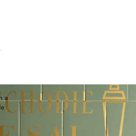
s
m a
de