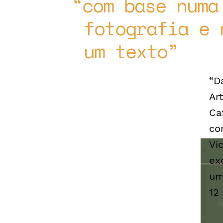
com base numa
fotografia e 
um texto
“D
Ar
Ca
co
Vi
ex
um
12