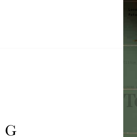
Loca
Foto
Clique
CINEMA 
T