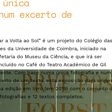
 única
num excerto de
ar a Volta ao Sol” é um projeto do Colégio da
tes da Universidade de Coimbra, iniciado na
fetaria do Museu da Ciência, e que irá ser
ncluído no Café do Teatro Académico de Gil
cente. Com base numa única fotografia e num
certo de um texto, esta exposição dará orige
a edição em livro (em 2019) com o conjunto 
 fotografias e 12 textos completos.