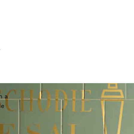
s
m a
de