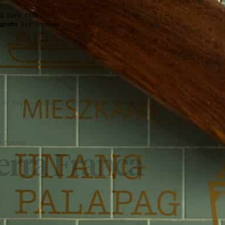
l
Café TAGV
grafia
Ivo Tavares
 ou faça scroll para ver o próximo evento.
À SEGUNDA
erra Franca