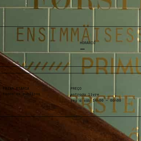
HORÁRIO
—
FAIXA ETÁRIA
PREÇO
todos os públicos
entrada livre
seg a sáb 14h00 — 00h00