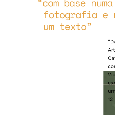
com base numa
fotografia e 
um texto
“D
Ar
Ca
co
Vi
ex
um
12