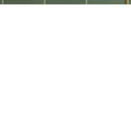
 única
num excerto de