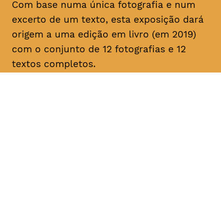
Com base numa única fotografia e num
excerto de um texto, esta exposição dará
origem a uma edição em livro (em 2019)
com o conjunto de 12 fotografias e 12
textos completos.
DATA
HORÁRIO
—
25 - 28, Fevereiro
2019
DURAÇÃO
FAIXA ETÁRIA
PREÇO
—
todos os
entrada livre