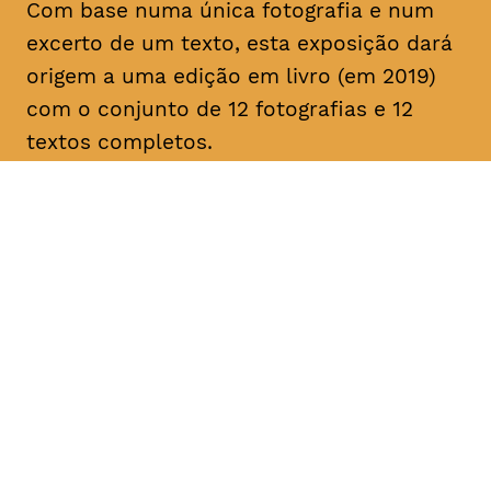
Com base numa única fotografia e num
excerto de um texto, esta exposição dará
origem a uma edição em livro (em 2019)
com o conjunto de 12 fotografias e 12
textos completos.
DATA
HORÁRIO
—
25 - 28, Fevereiro
2019
DURAÇÃO
FAIXA ETÁRIA
PREÇO
—
todos os
entrada livre