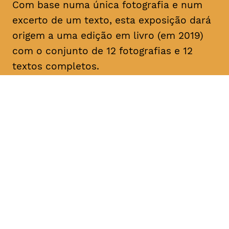
Com base numa única fotografia e num
excerto de um texto, esta exposição dará
origem a uma edição em livro (em 2019)
com o conjunto de 12 fotografias e 12
textos completos.
DATA
HORÁRIO
—
25 - 28, Fevereiro
2019
DURAÇÃO
FAIXA ETÁRIA
PREÇO
—
todos os
entrada livre