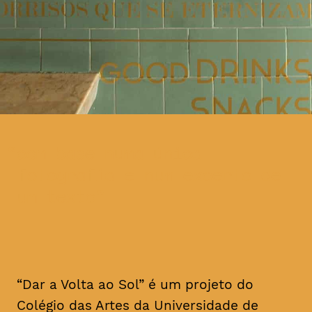
com base numa única
fotografia e num excerto de
um texto
“Dar a Volta ao Sol” é um projeto do
Colégio das Artes da Universidade de