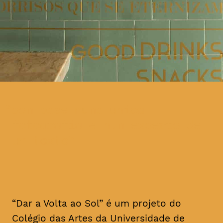
com base numa única
fotografia e num excerto de
um texto
“Dar a Volta ao Sol” é um projeto do
Colégio das Artes da Universidade de