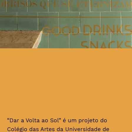
com base numa única
fotografia e num excerto de
um texto
“Dar a Volta ao Sol” é um projeto do
Colégio das Artes da Universidade de