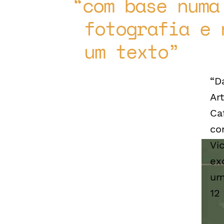
com base numa
fotografia e 
um texto
“D
Ar
Ca
co
Vi
ex
um
12