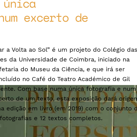
 única
num excerto de
ar a Volta ao Sol” é um projeto do Colégio da
tes da Universidade de Coimbra, iniciado na
fetaria do Museu da Ciência, e que irá ser
ncluído no Café do Teatro Académico de Gil
cente. Com base numa única fotografia e num
certo de um texto, esta exposição dará orige
a edição em livro (em 2019) com o conjunto 
 fotografias e 12 textos completos.