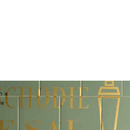
s
m a
de