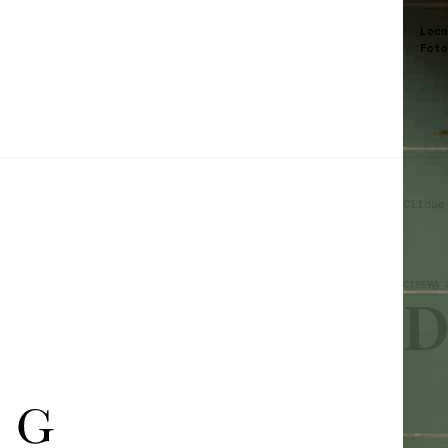
Loca
Foto
Clique
CINEMA 
D