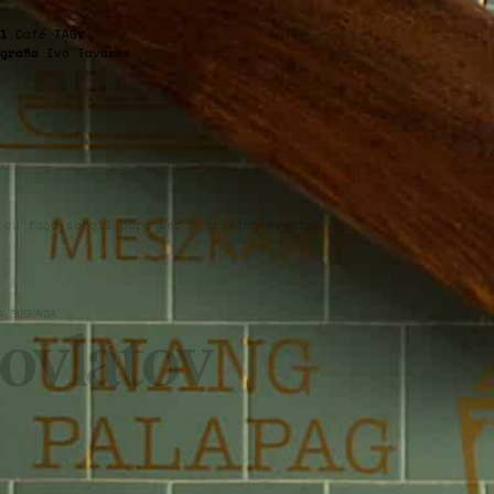
l
Café TAGV
grafia
Ivo Tavares
 ou faça scroll para ver o próximo evento.
À SEGUNDA
ovlatov