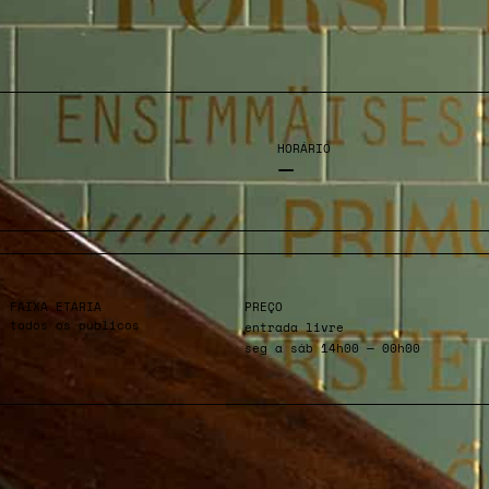
HORÁRIO
—
FAIXA ETÁRIA
PREÇO
todos os públicos
entrada livre
seg a sáb 14h00 — 00h00