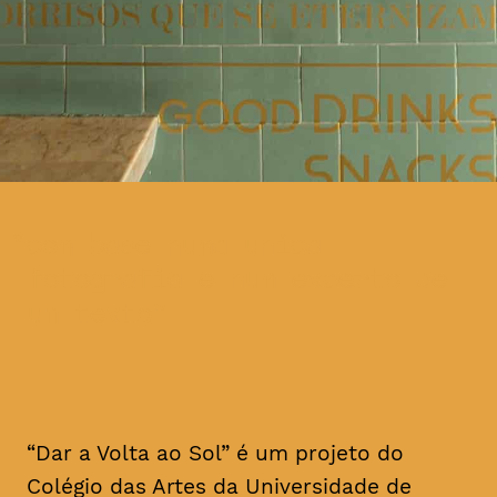
com base numa única
fotografia e num excerto de
um texto
“Dar a Volta ao Sol” é um projeto do
Colégio das Artes da Universidade de