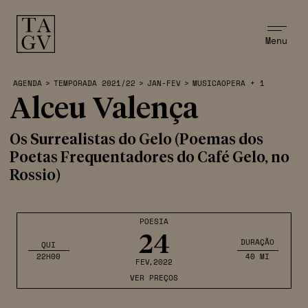
Menu
AGENDA
>
TEMPORADA 2021/22
>
JAN-FEV
>
MUSICAOPERA + 1
Alceu Valença
Os Surrealistas do Gelo (Poemas dos
Poetas Frequentadores do Café Gelo, no
Rossio)
POESIA
24
DURAÇÃO
QUI
22H00
40 MI
FEV
,2022
VER PREÇOS