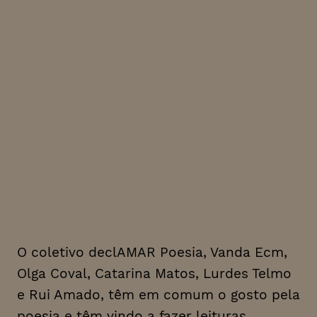
todas as sessões representam
um estímulo para passar o
serão em convívio num
ambiente literário informal.
No final é lançado um repto
aos membros do público, o
microfone aberto: uma
possibilidade de vencer a
timidez e dizer poesia
própria ou alheia em palco
O coletivo declAMAR Poesia, Vanda Ecm,
Olga Coval, Catarina Matos, Lurdes Telmo
e Rui Amado, têm em comum o gosto pela
poesia e têm vindo a fazer leituras