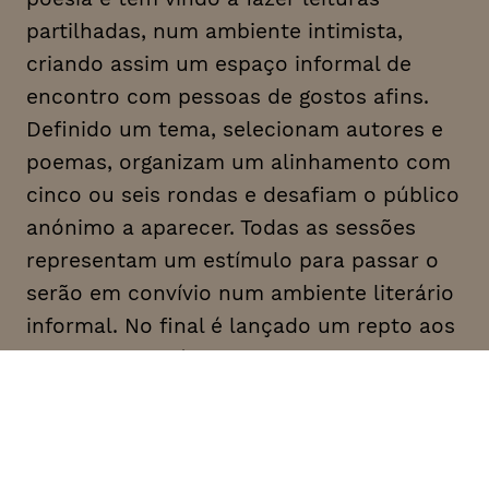
partilhadas, num ambiente intimista,
criando assim um espaço informal de
encontro com pessoas de gostos afins.
Definido um tema, selecionam autores e
poemas, organizam um alinhamento com
cinco ou seis rondas e desafiam o público
anónimo a aparecer. Todas as sessões
representam um estímulo para passar o
serão em convívio num ambiente literário
informal. No final é lançado um repto aos
membros do público, o microfone aberto:
uma possibilidade de vencer a timidez e
dizer poesia própria ou alheia em palco.