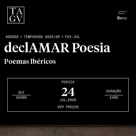
Menu
AGENDA
>
TEMPORADA 2024/25
>
FEV-JUL
declAMAR Poesia
Poemas Ibéricos
POESIA
24
DURAÇÃO
QUI
22H00
1H00
JUL
,2025
VER PREÇOS