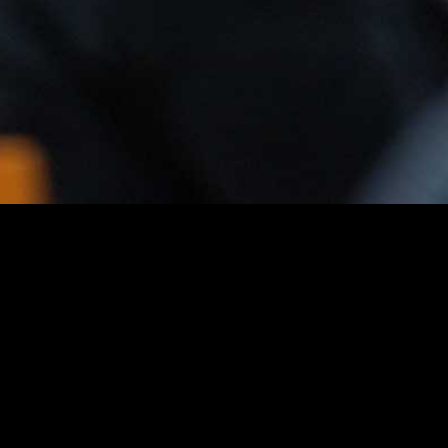
todas as sessões representam
um estímulo para passar o
serão em convívio num
ambiente literário informal