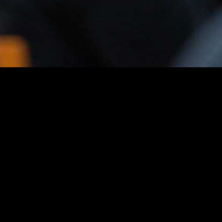
no final é lançado um repto
aos membros do público, o
microfone aberto: uma
possibilidade de vencer a
timidez e dizer poesia
própria ou alheia em palco
O coletivo declAMAR Poesia tem em
comum o gosto pela poesia e tem vindo a