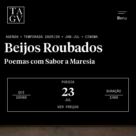
Menu
AGENDA
>
TEMPORADA 2025/26
>
JAN-JUL
>
CINEMA
Beijos Roubados
Poemas com Sabor a Maresia
POESIA
23
DURAÇÃO
QUI
22H00
1H00
JUL
VER PREÇOS