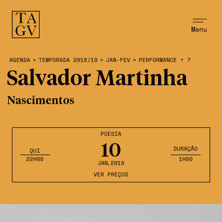
Menu
AGENDA
>
TEMPORADA 2018/19
>
JAN-FEV
>
PERFORMANCE + 7
Salvador Martinha
Nascimentos
POESIA
10
DURAÇÃO
QUI
22H00
1H00
JAN
,2019
VER PREÇOS