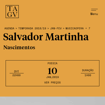
Menu
AGENDA
>
TEMPORADA 2018/19
>
JAN-FEV
>
MUSICAOPERA + 7
Salvador Martinha
Nascimentos
POESIA
10
DURAÇÃO
QUI
22H00
1H00
JAN
,2019
VER PREÇOS