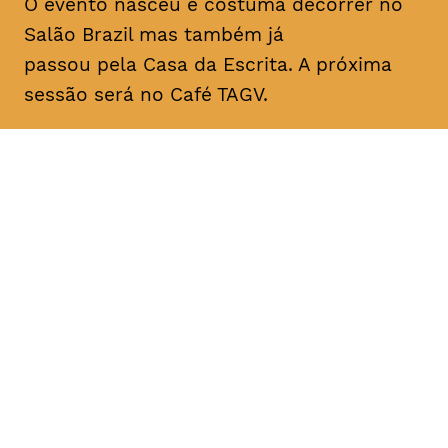
O evento nasceu e costuma decorrer no
Salão Brazil mas também já
passou pela Casa da Escrita. A próxima
sessão será no Café TAGV.
DATA
HORÁRIO
10, Janeiro 2019
22H00
DURAÇÃO
FAIXA ETÁRIA
PREÇO
1h00
todos os
entrada livre
públicos