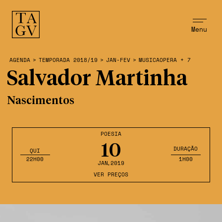
Menu
AGENDA
>
TEMPORADA 2018/19
>
JAN-FEV
>
MUSICAOPERA + 7
Salvador Martinha
Nascimentos
POESIA
10
DURAÇÃO
QUI
22H00
1H00
JAN
,2019
VER PREÇOS