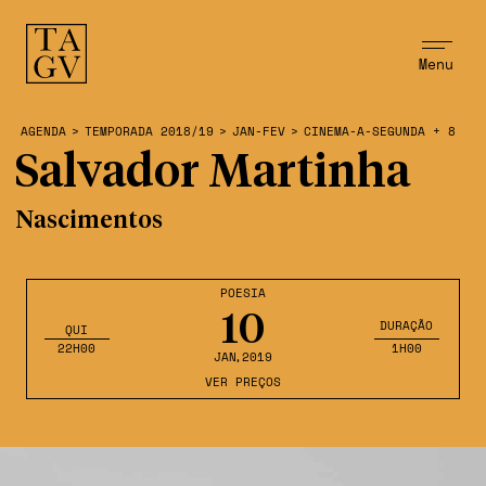
Menu
AGENDA
>
TEMPORADA 2018/19
>
JAN-FEV
>
CINEMA-A-SEGUNDA + 8
Salvador Martinha
Nascimentos
POESIA
10
DURAÇÃO
QUI
22H00
1H00
JAN
,2019
VER PREÇOS