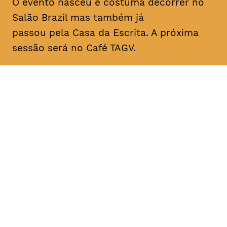
O evento nasceu e costuma decorrer no
Salão Brazil mas também já
passou pela Casa da Escrita. A próxima
sessão será no Café TAGV.
DATA
HORÁRIO
10, Janeiro 2019
22H00
DURAÇÃO
FAIXA ETÁRIA
PREÇO
1h00
todos os
entrada livre
públicos