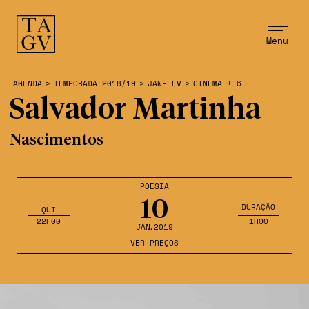
Menu
AGENDA
>
TEMPORADA 2018/19
>
JAN-FEV
>
CINEMA + 6
Salvador Martinha
Nascimentos
POESIA
10
DURAÇÃO
QUI
22H00
1H00
JAN
,2019
VER PREÇOS