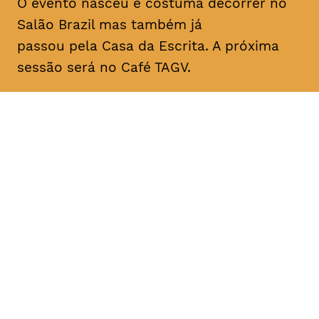
O evento nasceu e costuma decorrer no
Salão Brazil mas também já
passou pela Casa da Escrita. A próxima
sessão será no Café TAGV.
DATA
HORÁRIO
10, Janeiro 2019
22H00
DURAÇÃO
FAIXA ETÁRIA
PREÇO
1h00
todos os
entrada livre
públicos