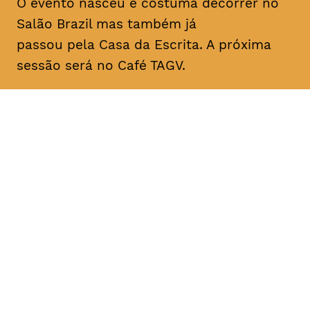
O evento nasceu e costuma decorrer no
Salão Brazil mas também já
passou pela Casa da Escrita. A próxima
sessão será no Café TAGV.
DATA
HORÁRIO
10, Janeiro 2019
22H00
DURAÇÃO
FAIXA ETÁRIA
PREÇO
1h00
todos os
entrada livre
públicos