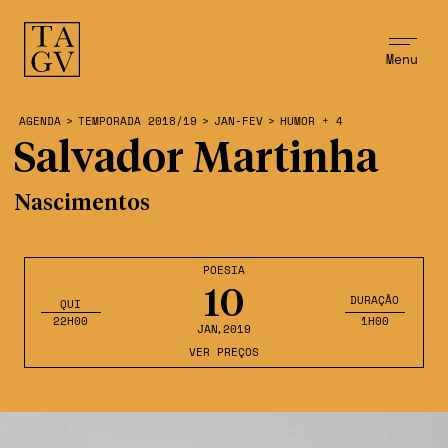
Menu
AGENDA
>
TEMPORADA 2018/19
>
JAN-FEV
>
HUMOR + 4
Salvador Martinha
Nascimentos
POESIA
10
DURAÇÃO
QUI
22H00
1H00
JAN
,2019
VER PREÇOS