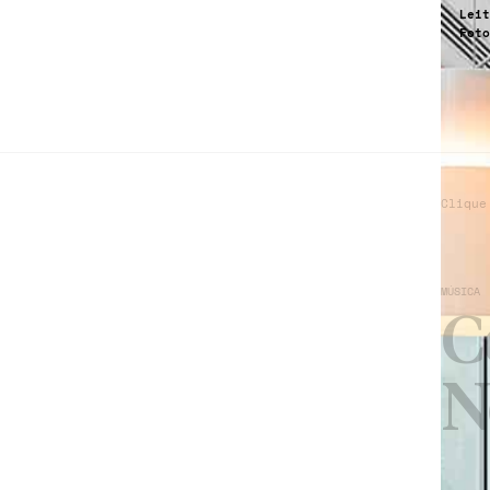
Leit
Foto
Clique
MÚSICA
C
N