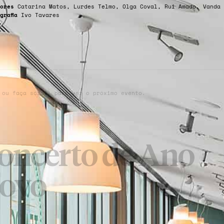
ores
Catarina Matos, Lurdes Telmo, Olga Coval, Rui Amado, Vanda 
grafia
Ivo Tavares
 ou faça scroll para ver o próximo evento.
oncerto de Ano
ovo