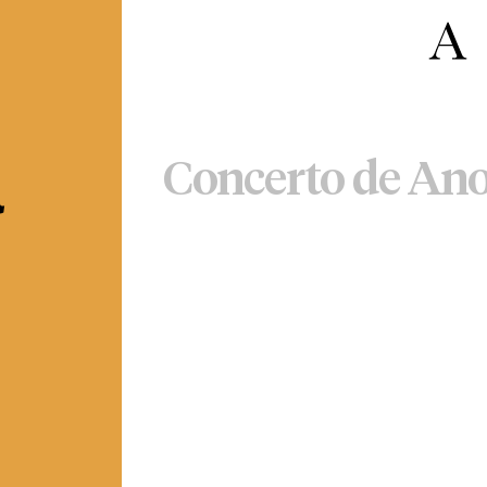
a
Concerto de An