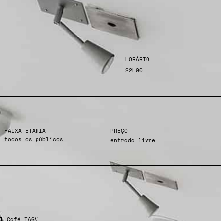
HORÁRIO
22H00
FAIXA ETÁRIA
PREÇO
todos os públicos
entrada livre
l
Café TAGV