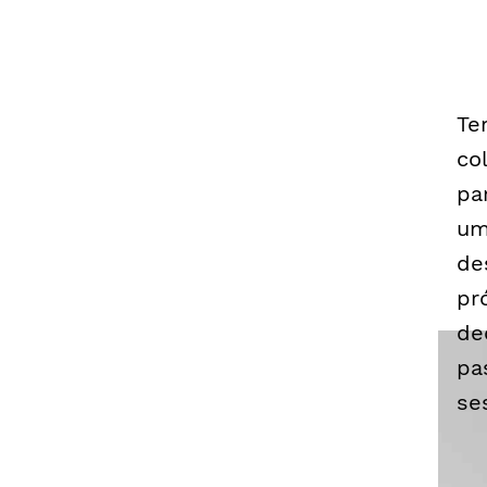
Te
co
pa
um
de
pr
de
pa
se