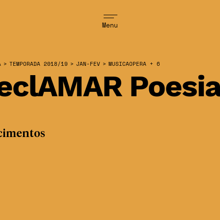
Menu
A
>
TEMPORADA 2018/19
>
JAN-FEV
>
MUSICAOPERA + 6
eclAMAR Poesi
cimentos