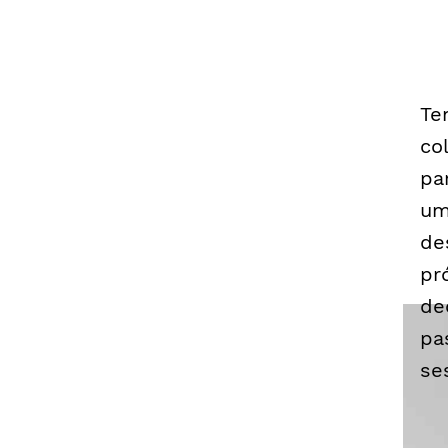
Te
co
pa
um
de
pr
de
pa
se