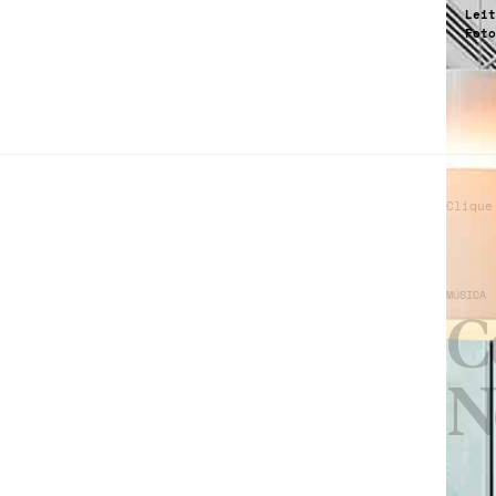
Leit
Foto
Clique
MÚSICA
C
N