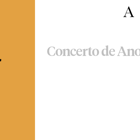
a
Concerto de An