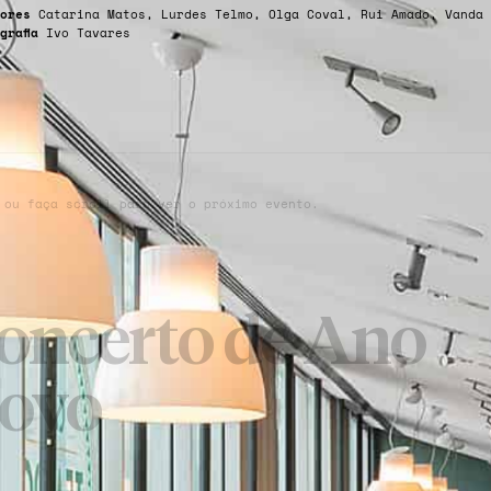
ores
Catarina Matos, Lurdes Telmo, Olga Coval, Rui Amado, Vanda 
grafia
Ivo Tavares
 ou faça scroll para ver o próximo evento.
oncerto de Ano
ovo