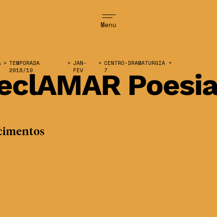
Menu
A
>
TEMPORADA
>
JAN-
>
CENTRO-DRAMATURGIA +
2018/19
FEV
7
eclAMAR Poesi
cimentos