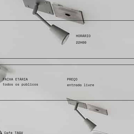
HORÁRIO
22H00
FAIXA ETÁRIA
PREÇO
todos os públicos
entrada livre
l
Café TAGV