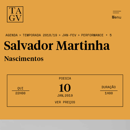
Menu
AGENDA
>
TEMPORADA 2018/19
>
JAN-FEV
>
PERFORMANCE + 5
Salvador Martinha
Nascimentos
POESIA
10
DURAÇÃO
QUI
22H00
1H00
JAN
,2019
VER PREÇOS