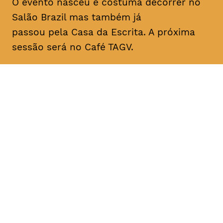
O evento nasceu e costuma decorrer no
Salão Brazil mas também já
passou pela Casa da Escrita. A próxima
sessão será no Café TAGV.
DATA
HORÁRIO
10, Janeiro 2019
22H00
DURAÇÃO
FAIXA ETÁRIA
PREÇO
1h00
todos os
entrada livre
públicos