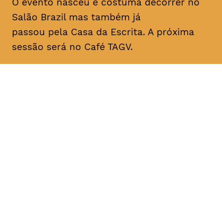
O evento nasceu e costuma decorrer no
Salão Brazil mas também já
passou pela Casa da Escrita. A próxima
sessão será no Café TAGV.
DATA
HORÁRIO
10, Janeiro 2019
22H00
DURAÇÃO
FAIXA ETÁRIA
PREÇO
1h00
todos os
entrada livre
públicos