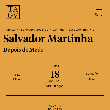
Menu
AGENDA
>
TEMPORADA 2018/19
>
JAN-FEV
>
MUSICAOPERA + 6
Salvador Martinha
Depois do Medo
HUMOR
18
DURAÇÃO
SEX
21H30
1H30
JAN
,2019
VER PREÇOS
COMPRAR
BILHETES