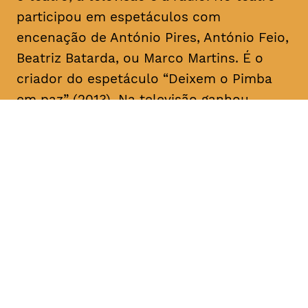
participou em espetáculos com
encenação de António Pires, António Feio,
Beatriz Batarda, ou Marco Martins. É o
criador do espetáculo “Deixem o Pimba
em paz” (2013). Na televisão ganhou
notoriedade no início da sua carreira a
fazer
stand up comedy
. Recentemente,
apareceu ao lado de Miguel Esteves
Cardoso em “Fugiram de casa de seus
pais” (RTP), uma ideia original de ambos.
Em 2018 assina a criação e co-escreve a
série “Sara” realizada por Marco Martins e
protagonizada por Beatriz Batarda, cujos
dois primeiros episódios estrearam no
IndieLisboa – Festival Internacional de