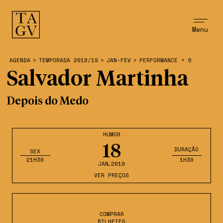
Menu
AGENDA
>
TEMPORADA 2018/19
>
JAN-FEV
>
PERFORMANCE + 6
Salvador Martinha
Depois do Medo
HUMOR
18
DURAÇÃO
SEX
21H30
1H30
JAN
,2019
VER PREÇOS
COMPRAR
BILHETES