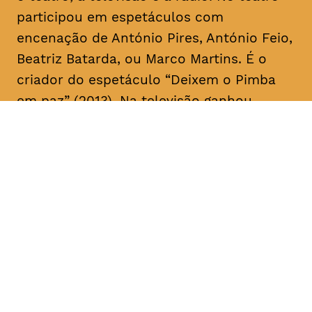
participou em espetáculos com
encenação de António Pires, António Feio,
Beatriz Batarda, ou Marco Martins. É o
criador do espetáculo “Deixem o Pimba
em paz” (2013). Na televisão ganhou
notoriedade no início da sua carreira a
fazer
stand up comedy
. Recentemente,
apareceu ao lado de Miguel Esteves
Cardoso em “Fugiram de casa de seus
pais” (RTP), uma ideia original de ambos.
Em 2018 assina a criação e co-escreve a
série “Sara” realizada por Marco Martins e
protagonizada por Beatriz Batarda, cujos
dois primeiros episódios estrearam no
IndieLisboa – Festival Internacional de