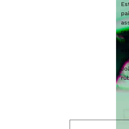
Es
pa
as
re
Be
es
de
Jo
rú