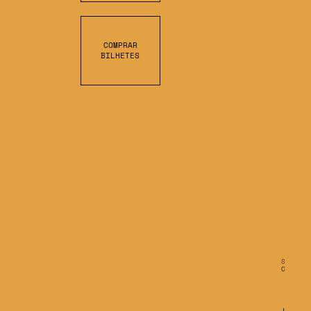
COMPRAR
BILHETES
S
C
R
O
L
L