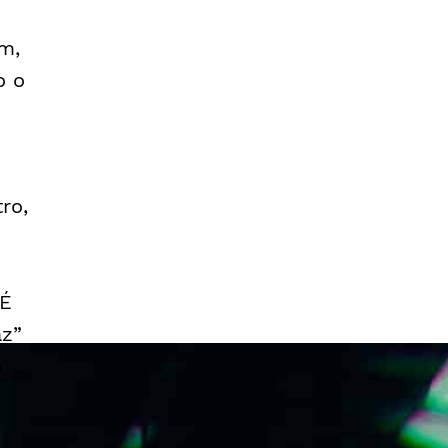
m,
o o
ro,
 É
az”
o