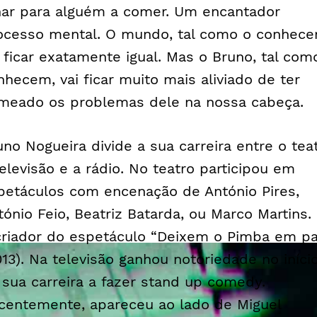
har para alguém a comer. Um encantador
ocesso mental. O mundo, tal como o conhece
i ficar exatamente igual. Mas o Bruno, tal com
nhecem, vai ficar muito mais aliviado de ter
meado os problemas dele na nossa cabeça.
uno Nogueira divide a sua carreira entre o teat
televisão e a rádio. No teatro participou em
petáculos com encenação de António Pires,
tónio Feio, Beatriz Batarda, ou Marco Martins.
criador do espetáculo “Deixem o Pimba em p
013). Na televisão ganhou notoriedade no iníci
 sua carreira a fazer
stand up comedy
.
centemente, apareceu ao lado de Miguel