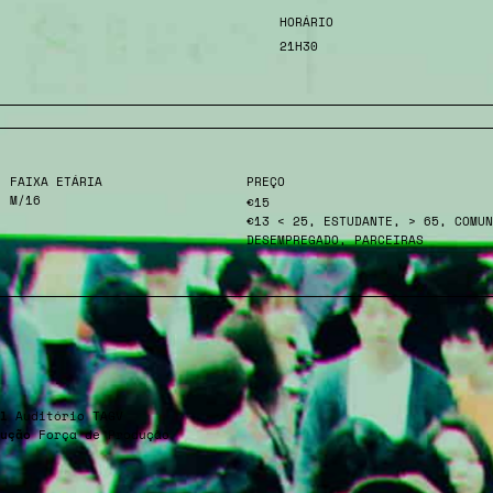
HORÁRIO
21H30
FAIXA ETÁRIA
PREÇO
M/16
€15
€13 < 25, ESTUDANTE, > 65, COMUN
DESEMPREGADO, PARCEIRAS
l
Auditório TAGV
ução
Força de Produção