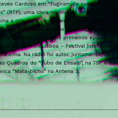
teves Cardoso em “Fugiram de casa de seus
is” (RTP), uma ideia original de ambos. Em 20
sina a criação e co-escreve a série “Sara”
alizada por Marco Martins e protagonizada por
atriz Batarda, cujos dois primeiros episódios
trearam no IndieLisboa – Festival Internaciona
 Cinema. Na rádio foi autor, juntamente, com
ão Quadros do “Tubo de Ensaio”, na TSF e da
brica “Mata-bicho” na Antena 3.