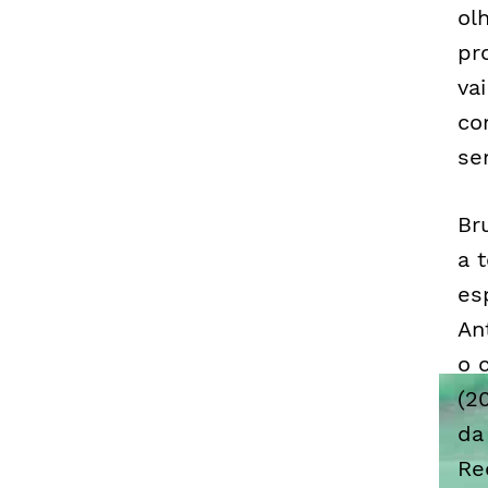
ol
pr
va
co
se
Br
a 
es
An
o 
(2
da
Re