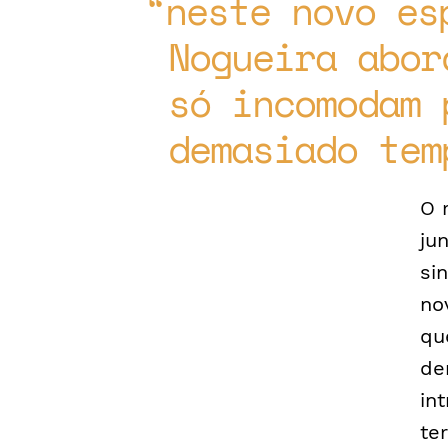
neste novo es
Nogueira abor
só incomodam 
demasiado tem
O 
ju
si
no
qu
de
in
te