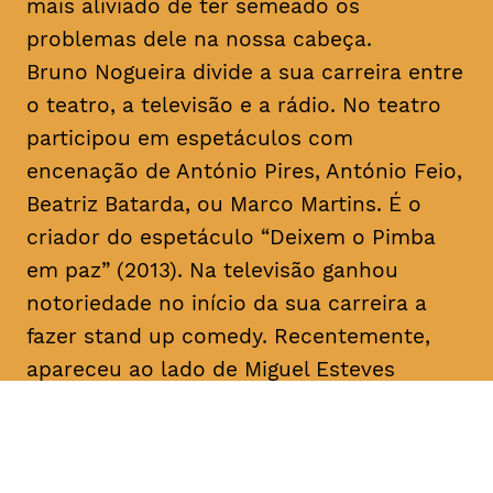
mais aliviado de ter semeado os
problemas dele na nossa cabeça.
Bruno Nogueira divide a sua carreira entre
o teatro, a televisão e a rádio. No teatro
participou em espetáculos com
encenação de António Pires, António Feio,
Beatriz Batarda, ou Marco Martins. É o
criador do espetáculo “Deixem o Pimba
em paz” (2013). Na televisão ganhou
notoriedade no início da sua carreira a
fazer
stand up comedy
. Recentemente,
apareceu ao lado de Miguel Esteves
Cardoso em “Fugiram de casa de seus
pais” (RTP), uma ideia original de ambos.
Em 2018 assina a criação e co-escreve a