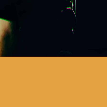
neste novo espetáculo, Bruno
Nogueira aborda questões que
só incomodam pessoas que têm
demasiado tempo livre