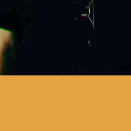
neste novo espetáculo, Bruno
Nogueira aborda questões que
só incomodam pessoas que têm
demasiado tempo livre