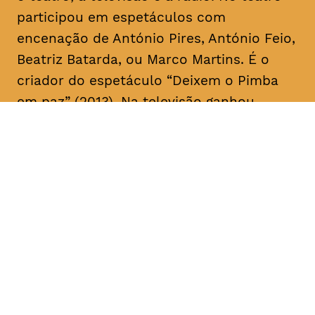
participou em espetáculos com
encenação de António Pires, António Feio,
Beatriz Batarda, ou Marco Martins. É o
criador do espetáculo “Deixem o Pimba
em paz” (2013). Na televisão ganhou
notoriedade no início da sua carreira a
fazer
stand up comedy
. Recentemente,
apareceu ao lado de Miguel Esteves
Cardoso em “Fugiram de casa de seus
pais” (RTP), uma ideia original de ambos.
Em 2018 assina a criação e co-escreve a
série “Sara” realizada por Marco Martins e
protagonizada por Beatriz Batarda, cujos
dois primeiros episódios estrearam no
IndieLisboa – Festival Internacional de