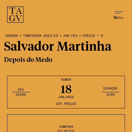
Menu
AGENDA
>
TEMPORADA 2018/19
>
JAN-FEV
>
POESIA + 6
Salvador Martinha
Depois do Medo
HUMOR
18
DURAÇÃO
SEX
21H30
1H30
JAN
,2019
VER PREÇOS
COMPRAR
BILHETES