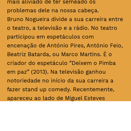
mais aliviado de ter semeado os
problemas dele na nossa cabeça.
Bruno Nogueira divide a sua carreira entre
o teatro, a televisão e a rádio. No teatro
participou em espetáculos com
encenação de António Pires, António Feio,
Beatriz Batarda, ou Marco Martins. É o
criador do espetáculo “Deixem o Pimba
em paz” (2013). Na televisão ganhou
notoriedade no início da sua carreira a
fazer
stand up comedy
. Recentemente,
apareceu ao lado de Miguel Esteves
Cardoso em “Fugiram de casa de seus
pais” (RTP), uma ideia original de ambos.
Em 2018 assina a criação e co-escreve a