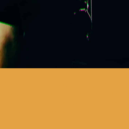
neste novo espetáculo, Bruno
Nogueira aborda questões que
só incomodam pessoas que têm
demasiado tempo livre