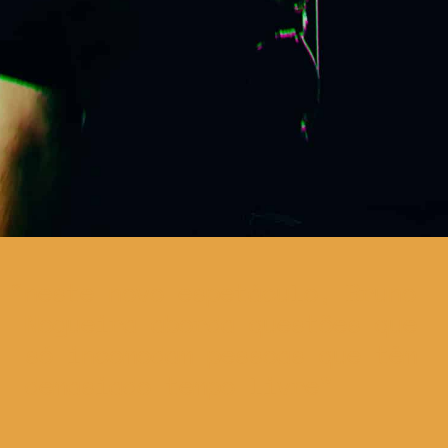
neste novo espetáculo, Bruno
Nogueira aborda questões que
só incomodam pessoas que têm
demasiado tempo livre