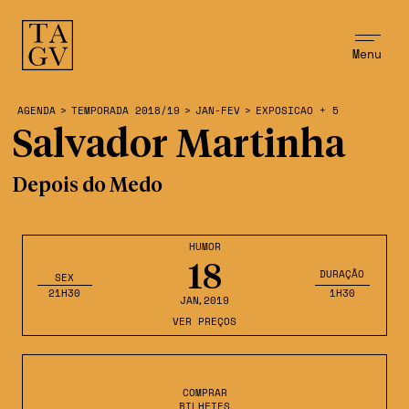
Menu
AGENDA
>
TEMPORADA 2018/19
>
JAN-FEV
>
EXPOSICAO + 5
Salvador Martinha
Depois do Medo
HUMOR
18
DURAÇÃO
SEX
21H30
1H30
JAN
,2019
VER PREÇOS
COMPRAR
BILHETES