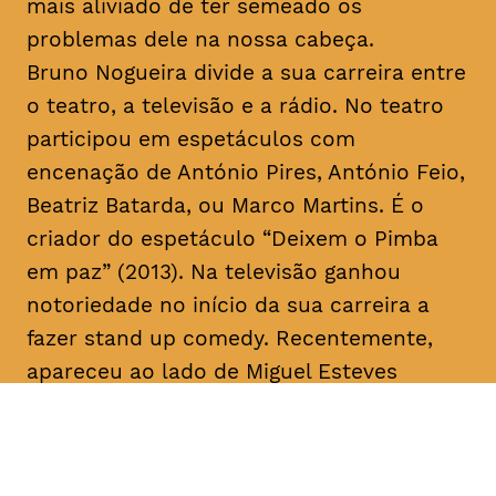
mais aliviado de ter semeado os
problemas dele na nossa cabeça.
Bruno Nogueira divide a sua carreira entre
o teatro, a televisão e a rádio. No teatro
participou em espetáculos com
encenação de António Pires, António Feio,
Beatriz Batarda, ou Marco Martins. É o
criador do espetáculo “Deixem o Pimba
em paz” (2013). Na televisão ganhou
notoriedade no início da sua carreira a
fazer
stand up comedy
. Recentemente,
apareceu ao lado de Miguel Esteves
Cardoso em “Fugiram de casa de seus
pais” (RTP), uma ideia original de ambos.
Em 2018 assina a criação e co-escreve a