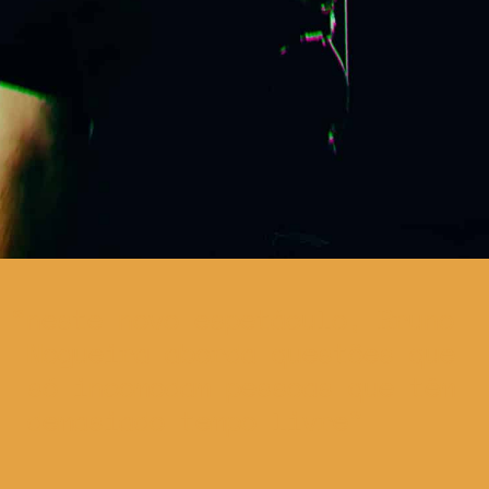
neste novo espetáculo, Bruno
Nogueira aborda questões que
só incomodam pessoas que têm
demasiado tempo livre