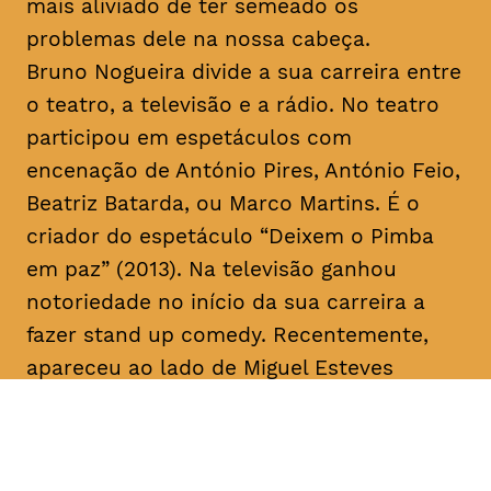
mais aliviado de ter semeado os
problemas dele na nossa cabeça.
Bruno Nogueira divide a sua carreira entre
o teatro, a televisão e a rádio. No teatro
participou em espetáculos com
encenação de António Pires, António Feio,
Beatriz Batarda, ou Marco Martins. É o
criador do espetáculo “Deixem o Pimba
em paz” (2013). Na televisão ganhou
notoriedade no início da sua carreira a
fazer
stand up comedy
. Recentemente,
apareceu ao lado de Miguel Esteves
Cardoso em “Fugiram de casa de seus
pais” (RTP), uma ideia original de ambos.
Em 2018 assina a criação e co-escreve a