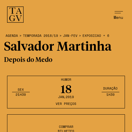
Menu
AGENDA
>
TEMPORADA 2018/19
>
JAN-FEV
>
EXPOSICAO + 6
Salvador Martinha
Depois do Medo
HUMOR
18
DURAÇÃO
SEX
21H30
1H30
JAN
,2019
VER PREÇOS
COMPRAR
BILHETES